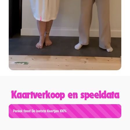
Kaartverkoop en speeldata
Paniek fase! De laatste Kaartjes
100%