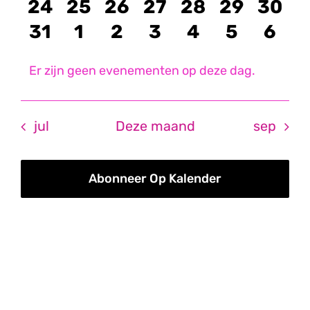
evenementen
evenementen
evenementen
evenementen
evenementen
eveneme
even
0
0
0
0
0
0
0
24
25
26
27
28
29
30
evenementen
evenementen
evenementen
evenementen
evenementen
eveneme
even
0
0
0
0
0
0
0
31
1
2
3
4
5
6
evenementen
evenementen
evenementen
evenementen
evenemente
eveneme
even
Er zijn geen evenementen op deze dag.
Bericht
jul
Deze maand
sep
Abonneer Op Kalender