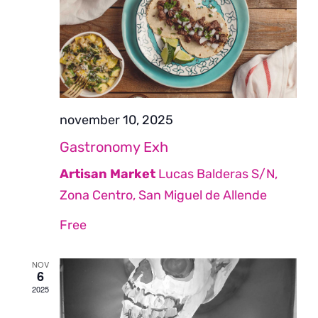
weer
navi
november 10, 2025
Gastronomy Exh
Artisan Market
Lucas Balderas S/N,
Zona Centro, San Miguel de Allende
Free
NOV
6
2025