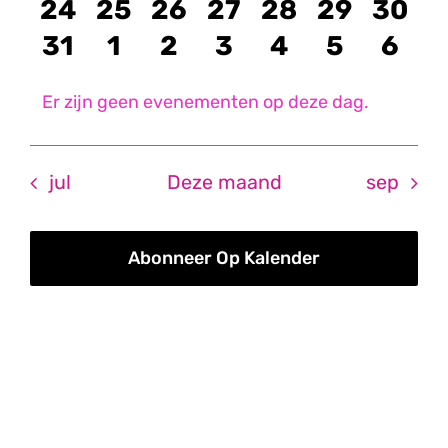
evenementen
evenementen
evenementen
evenementen
evenementen
eveneme
even
0
0
0
0
0
0
0
24
25
26
27
28
29
30
evenementen
evenementen
evenementen
evenementen
evenementen
eveneme
even
0
0
0
0
0
0
0
31
1
2
3
4
5
6
evenementen
evenementen
evenementen
evenementen
evenemente
eveneme
even
Er zijn geen evenementen op deze dag.
Bericht
jul
Deze maand
sep
Abonneer Op Kalender